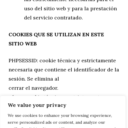
uso del sitio web y para la prestación
del servicio contratado.
COOKIES QUE SE UTILIZAN EN ESTE
SITIO WEB
PHPSESSID: cookie técnica y estrictamente
necesaria que contiene el identificador de la
sesión. Se elimina al
cerrar el navegador.
_lang: cookie técnica y estrictamente
We value your privacy
necesaria que contiene el idioma de la
sesión. Se elimina al cerrar el
We use cookies to enhance your browsing experience,
serve personalized ads or content, and analyze our
navegador.