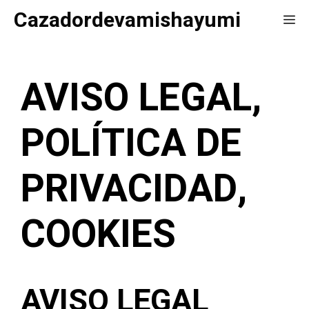
Saltar
Cazadordevamishayumi
Me
al
contenido
AVISO LEGAL,
POLÍTICA DE
PRIVACIDAD,
COOKIES
AVISO LEGAL