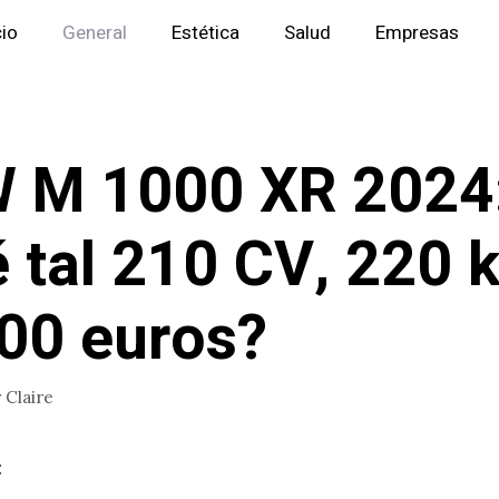
cio
General
Estética
Salud
Empresas
 M 1000 XR 2024
 tal 210 CV, 220 k
00 euros?
r
Claire
: