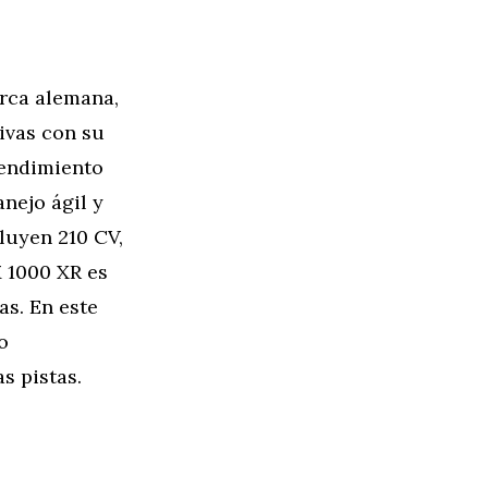
rca alemana,
tivas con su
rendimiento
nejo ágil y
luyen 210 CV,
M 1000 XR es
as. En este
o
s pistas.