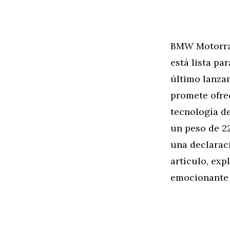
BMW Motorrad
está lista pa
último lanza
promete ofre
tecnología de
un peso de 22
una declarac
artículo, exp
emocionante y