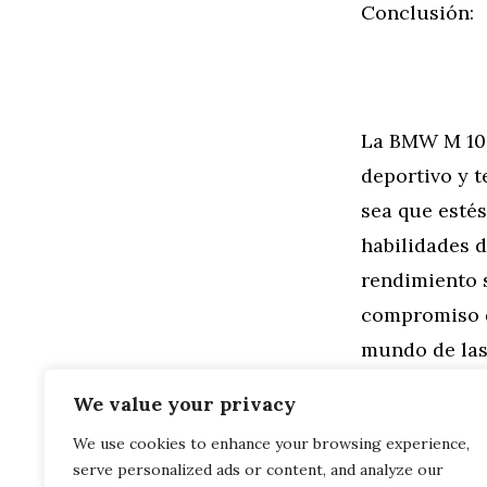
Conclusión:
La BMW M 100
deportivo y 
sea que estés
habilidades d
rendimiento 
compromiso d
mundo de las 
experiencia 
We value your privacy
We use cookies to enhance your browsing experience,
Categorías
General
,
Mo
serve personalized ads or content, and analyze our
Moto Mítica