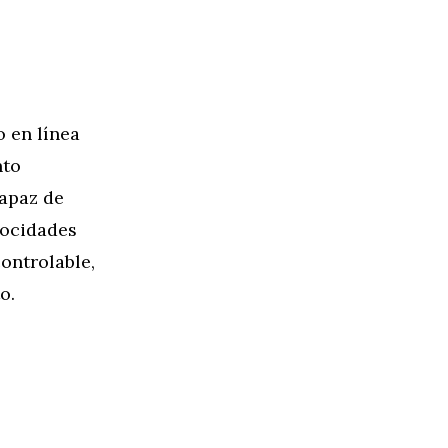
 en línea
nto
capaz de
locidades
ontrolable,
o.