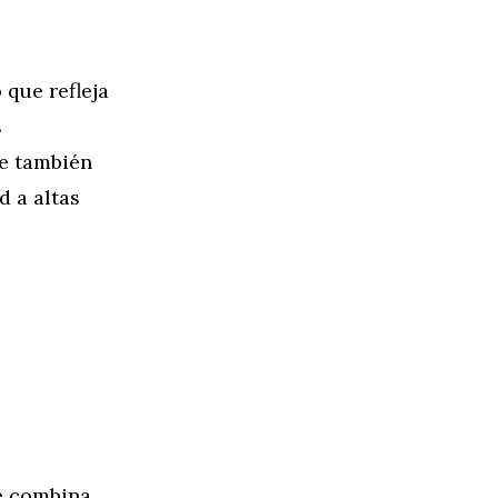
que refleja
s
ue también
d a altas
ue combina