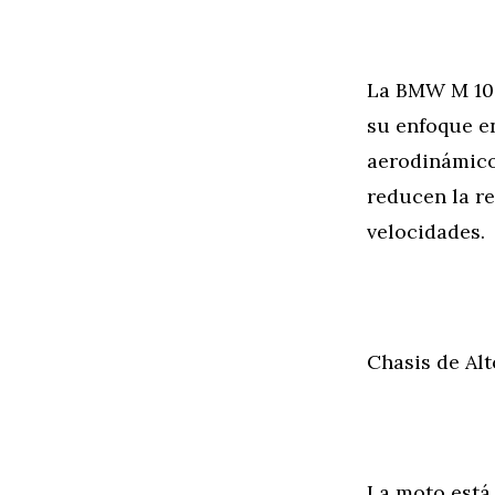
La BMW M 100
su enfoque en
aerodinámico
reducen la re
velocidades.
Chasis de Al
La moto está