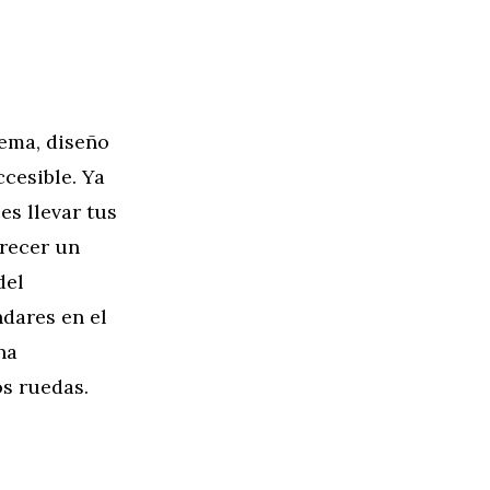
ema, diseño
cesible. Ya
es llevar tus
frecer un
del
dares en el
na
s ruedas.