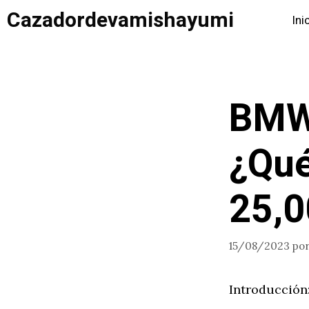
Saltar
Cazadordevamishayumi
Ini
al
contenido
BMW
¿Qué
25,0
15/08/2023
po
Introducción