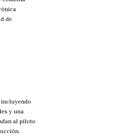
trónica
ad de
 incluyendo
les y una
ndan al piloto
ducción.