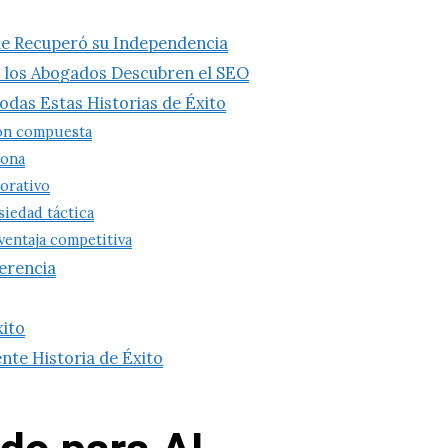
que Recuperó su Independencia
o los Abogados Descubren el SEO
das Estas Historias de Éxito
ión compuesta
iona
orativo
siedad táctica
 ventaja competitiva
ferencia
xito
ente Historia de Éxito