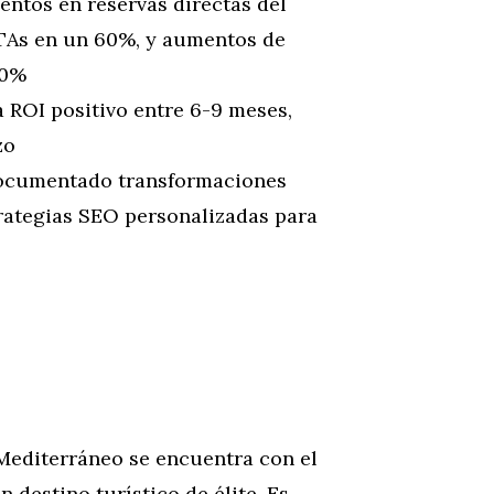
tos en reservas directas del
TAs en un 60%, y aumentos de
80%
 ROI positivo entre 6-9 meses,
zo
ocumentado transformaciones
rategias SEO personalizadas para
 Mediterráneo se encuentra con el
n destino turístico de élite. Es