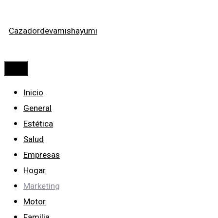
Saltar
Cazadordevamishayumi
al
contenido
Menú
Inicio
General
Estética
Salud
Empresas
Hogar
Marketing
Motor
Familia