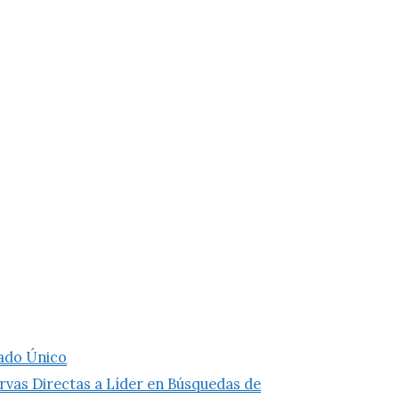
cado Único
ervas Directas a Líder en Búsquedas de