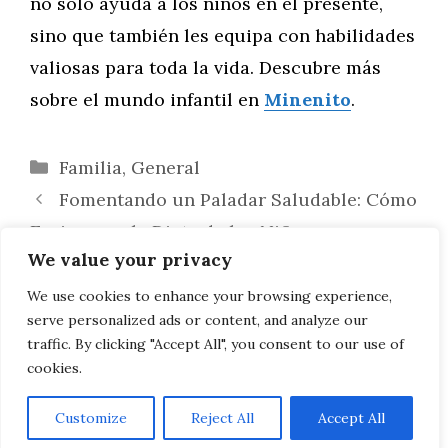
no solo ayuda a los niños en el presente,
sino que también les equipa con habilidades
valiosas para toda la vida. Descubre más
sobre el mundo infantil en
Minenito
.
Categorías
Familia
,
General
Fomentando un Paladar Saludable: Cómo
Enriquecer la Dieta de los Niños con
We value your privacy
Diversidad Alimentaria
La Ergonomía en los Espacios Infantiles:
We use cookies to enhance your browsing experience,
serve personalized ads or content, and analyze our
Clave para el Desarrollo y la Salud
traffic. By clicking "Accept All", you consent to our use of
cookies.
Customize
Reject All
Accept All
AVISO LEGAL, POLITICA DE PRIVACIDAD, COOKIES