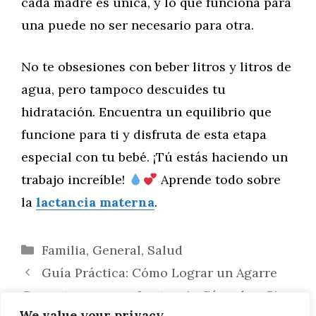
cada madre es única, y lo que funciona para
una puede no ser necesario para otra.
No te obsesiones con beber litros y litros de
agua, pero tampoco descuides tu
hidratación. Encuentra un equilibrio que
funcione para ti y disfruta de esta etapa
especial con tu bebé. ¡Tú estás haciendo un
trabajo increíble!
Aprende todo sobre
la
lactancia materna
.
Categorías
Familia
,
General
,
Salud
Guía Práctica: Cómo Lograr un Agarre
Correcto para una Lactancia Cómoda y Sin
We value your privacy