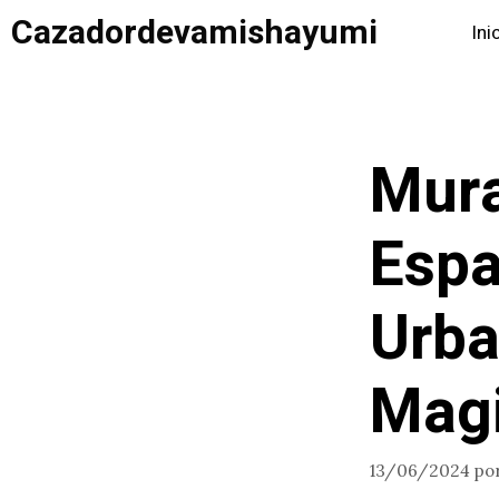
Saltar
Cazadordevamishayumi
Ini
al
contenido
Mura
Espa
Urba
Magi
13/06/2024
po