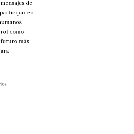
n mensajes de
 participar en
s humanos
 rol como
 futuro más
ara
rios