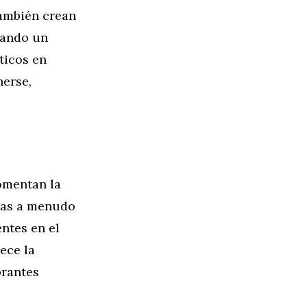
también crean
rando un
ticos en
nerse,
omentan la
stas a menudo
ntes en el
ece la
brantes