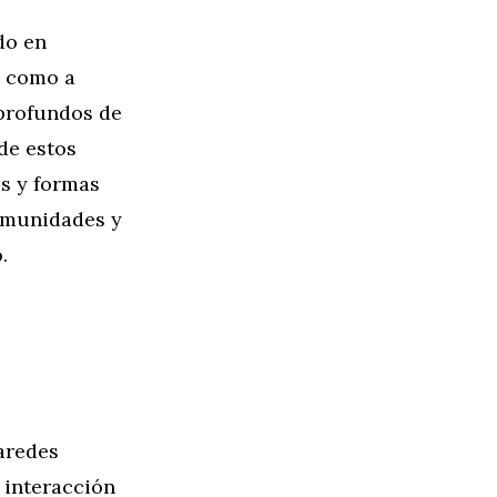
do en
s como a
 profundos de
de estos
es y formas
omunidades y
.
aredes
 interacción