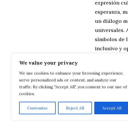
expresión cul
esperanza, ma
un diálogo má
universales.
símbolos de 
inclusivo y 
colorear?
We value your privacy
We use cookies to enhance your browsing experience,
Categorías
Familia
,
Gen
serve personalized ads or content, and analyze our
Historia Pre
Explorando l
traffic. By clicking "Accept All", you consent to our use of
cookies.
Customize
Reject All
Accept All