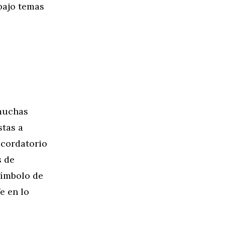
bajo temas
 muchas
stas a
ecordatorio
s de
símbolo de
e en lo