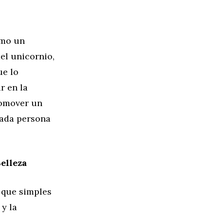
omo un
del unicornio,
ue lo
r en la
romover un
cada persona
elleza
 que simples
y la