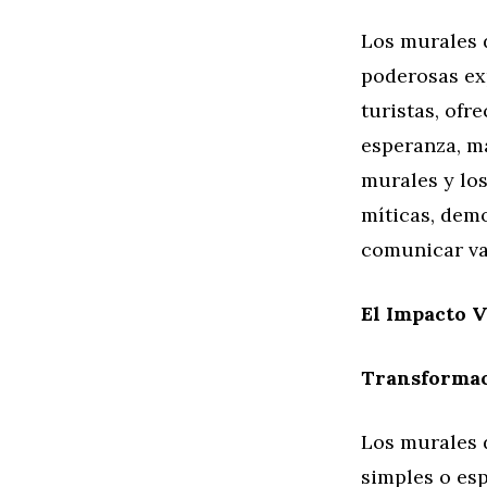
Los murales 
poderosas ex
turistas, ofr
esperanza, ma
murales y los
míticas, dem
comunicar val
El Impacto V
Transformac
Los murales 
simples o es