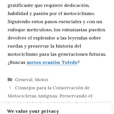
gratificante que requiere dedicación,
habilidad y pasión por el motociclismo.
Siguiendo estos pasos esenciales y con un
enfoque meticuloso, los entusiastas pueden
devolver el esplendor a las leyendas sobre
ruedas y preservar la historia del
motociclismo para las generaciones futuras.
¿Buscas
motos ocasión Toledo
?
Categorías
General
,
Motor
Consejos para la Conservación de
Motocicletas Antiguas: Preservando el
Legado de las Leyendas Sobre Ruedas
We value your privacy
Preparación para Competencias de