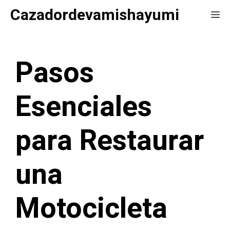
Saltar
Cazadordevamishayumi
Me
al
contenido
Pasos
Esenciales
para Restaurar
una
Motocicleta