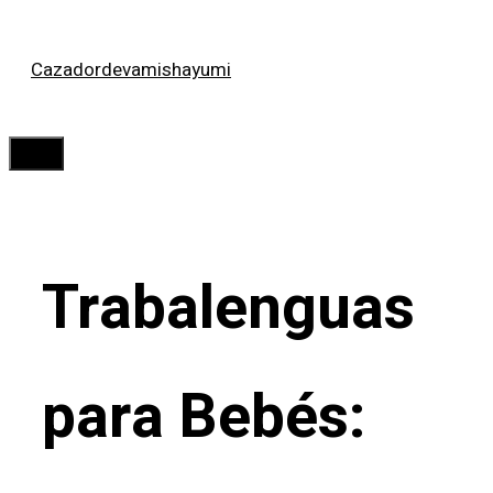
Saltar
Cazadordevamishayumi
al
contenido
Menú
Trabalenguas
para Bebés: