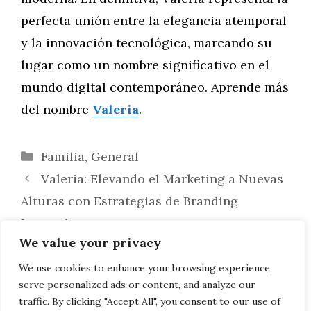
perfecta unión entre la elegancia atemporal
y la innovación tecnológica, marcando su
lugar como un nombre significativo en el
mundo digital contemporáneo. Aprende más
del nombre
Valeria
.
Categorías
Familia
,
General
Valeria: Elevando el Marketing a Nuevas
Alturas con Estrategias de Branding
Innovadoras
We value your privacy
Valeria en la Era Digital: Un Análisis
Profundo de las Tendencias en Redes
We use cookies to enhance your browsing experience,
serve personalized ads or content, and analyze our
Sociales
traffic. By clicking "Accept All", you consent to our use of