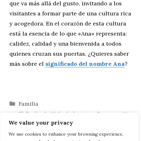
que va más allá del gusto, invitando a los
visitantes a formar parte de una cultura rica
y acogedora. En el corazón de esta cultura
está la esencia de lo que «Ana» representa:
calidez, calidad y una bienvenida a todos
quienes cruzan sus puertas. ¿Quieres saber
más sobre el
significado del nombre Ana
?
Categorías
Familia
El Estilo de Vida de las Anas Famosas: Un
We value your privacy
Vistazo a sus Rutinas y Secretos
Marcas y Empresas con el Nombre Ana:
We use cookies to enhance your browsing experience,