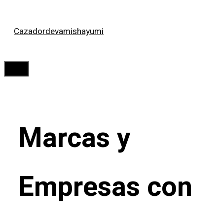
Saltar
Cazadordevamishayumi
al
contenido
Menú
Marcas y
Empresas con