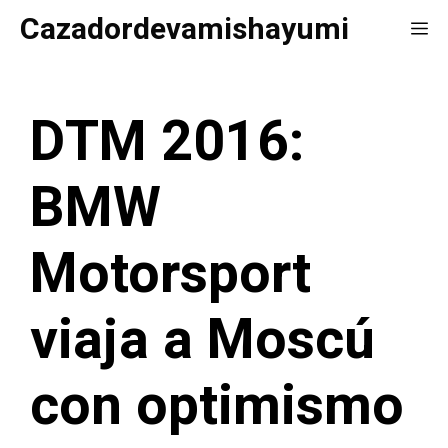
Saltar
Cazadordevamishayumi
Me
al
contenido
DTM 2016:
BMW
Motorsport
viaja a Moscú
con optimismo