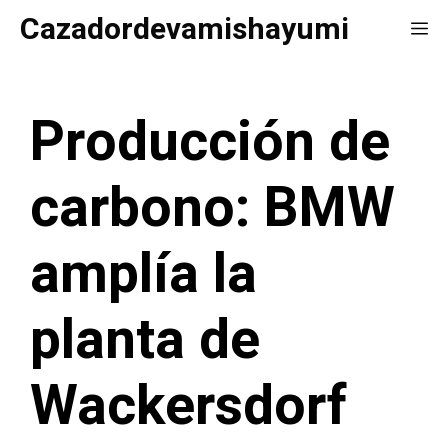
Saltar
Cazadordevamishayumi
Me
al
contenido
Producción de
carbono: BMW
amplía la
planta de
Wackersdorf