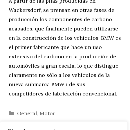
A partir de las pilas producidas en
Wackersdorf, se prensan en otras fases de
producción los componentes de carbono
acabados, que finalmente pueden utilizarse
en la construcción de los vehículos. BMW es
el primer fabricante que hace un uso
extensivo del carbono en la producción de
automóviles a gran escala, lo que distingue
claramente no sólo a los vehículos de la
nueva submarca BMW i de sus
competidores de fabricación convencional.
Categorías
General
,
Motor
Frozen Red: Fostla BMW X5 M E70 con