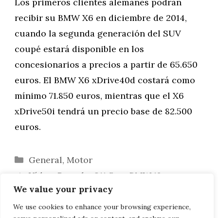
Los primeros clientes alemanes podrán
recibir su BMW X6 en diciembre de 2014,
cuando la segunda generación del SUV
coupé estará disponible en los
concesionarios a precios a partir de 65.650
euros. El BMW X6 xDrive40d costará como
mínimo 71.850 euros, mientras que el X6
xDrive50i tendrá un precio base de 82.500
euros.
Categorías
General
,
Motor
Vídeo: Porsche 911 S vs. BMW i8 en un
We value your privacy
duelo de aceleración
Alpha-N Performance Tuning: 520 CV
We use cookies to enhance your browsing experience,