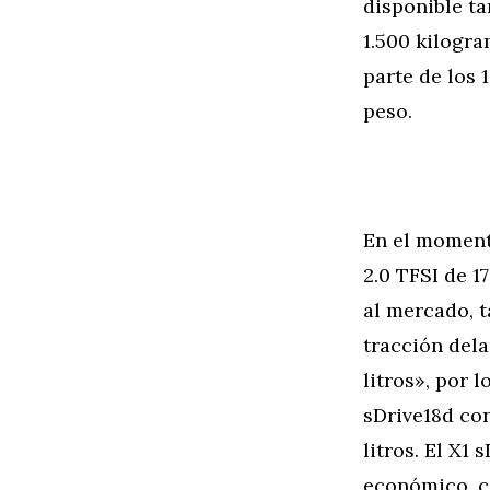
disponible t
1.500 kilogr
parte de los 
peso.
En el moment
2.0 TFSI de 1
al mercado, 
tracción dela
litros», por
sDrive18d con
litros. El X1
económico, c