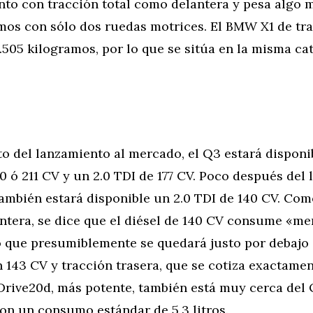
anto con tracción total como delantera y pesa algo 
amos con sólo dos ruedas motrices. El BMW X1 de tra
1.505 kilogramos, por lo que se sitúa en la misma ca
o del lanzamiento al mercado, el Q3 estará disponi
70 ó 211 CV y un 2.0 TDI de 177 CV. Poco después del
también estará disponible un 2.0 TDI de 140 CV. Co
ntera, se dice que el diésel de 140 CV consume «me
 lo que presumiblemente se quedará justo por debaj
 143 CV y tracción trasera, que se cotiza exactamen
 sDrive20d, más potente, también está muy cerca del
on un consumo estándar de 5,3 litros.