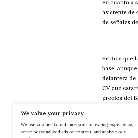
en cuanto a s
asistente de 
de señales de
Se dice que l
base, aunque 
delantera de 
CV que estar
precios del B
sDrive18d ar
We value your privacy
We use cookies to enhance your browsing experience,
Categorías
General
,
Mo
serve personalized ads or content, and analyze our
46.900 euro