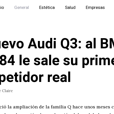
cio
General
Estética
Salud
Empresas
uevo Audi Q3: al 
84 le sale su prim
etidor real
r
Claire
ció la ampliación de la familia Q hace unos meses 