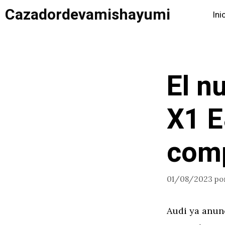
Saltar
Cazadordevamishayumi
Ini
al
contenido
El n
X1 E
comp
01/08/2023
po
Audi ya anun