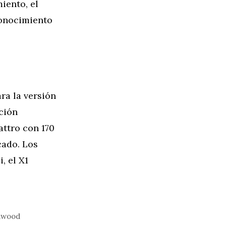
iento, el
econocimiento
ra la versión
cción
attro con 170
cado. Los
, el X1
odwood