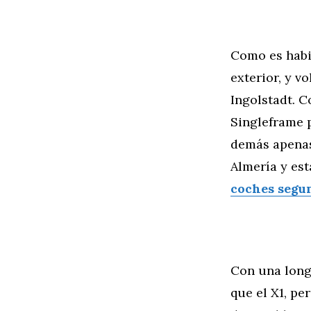
Como es habit
exterior, y v
Ingolstadt. C
Singleframe p
demás apenas
Almería y es
coches segu
Con una long
que el X1, pe