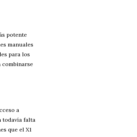
ás potente
nes manuales
des para los
n combinarse
acceso a
todavía falta
es que el X1