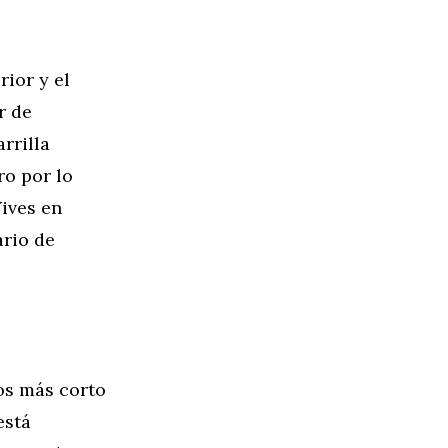
rior y el
r de
rrilla
ro por lo
ives en
ario de
os más corto
está