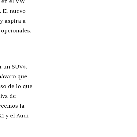
o en el VW
. El nuevo
y aspira a
 opcionales.
a un SUV».
bávaro que
so de lo que
iva de
ecemos la
1 y el Audi