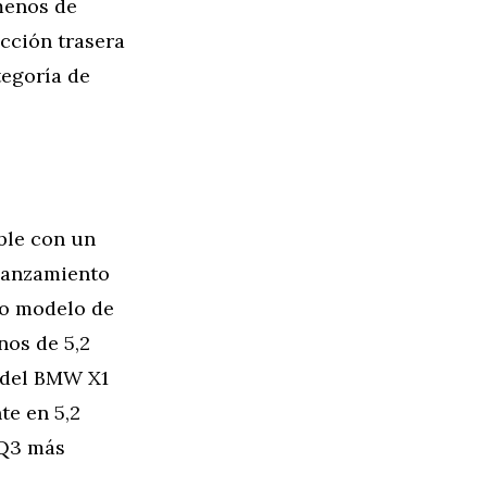
menos de
cción trasera
tegoría de
ble con un
 lanzamiento
mo modelo de
nos de 5,2
o del BMW X1
te en 5,2
 Q3 más